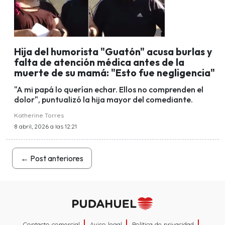
Hija del humorista "Guatón" acusa burlas y
falta de atención médica antes de la
muerte de su mamá: "Esto fue negligencia"
"A mi papá lo querían echar. Ellos no comprenden el
dolor", puntualizó la hija mayor del comediante.
Katherine Torres
8 abril, 2026 a las 12:21
←
Post anteriores
Contacto comercial
Aviso legal
Política de privacidad