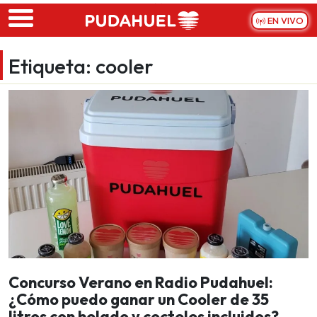
Skip to main content
EN VIVO
Etiqueta:
cooler
Concurso Verano en Radio Pudahuel:
¿Cómo puedo ganar un Cooler de 35
litros con helado y cocteles incluidos?