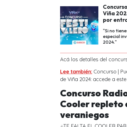
Concurso 
Viña 202
por entr
"Si no tien
especial in
2024."
Acá los detalles del concur
Lee también:
Concurso | Pud
de Viña 2024: accede a est
Concurso Radio
Cooler repleto 
veraniegos
¿¡TE FALTA EL COOLER PARA