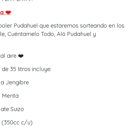
a ❤️
cooler Pudahuel que estaremos sorteando en los
le, Cuéntamelo Todo, Aló Pudahuel y
al aire ❤️
de 35 litros incluye:
ja Jengibre
la Menta
ate Suizo
a (350cc c/u)