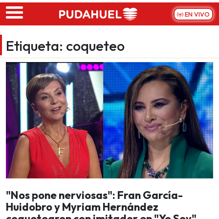
Skip to main content
EN VIVO
Etiqueta:
coqueteo
"Nos pone nerviosas": Fran García-
Huidobro y Myriam Hernández
coquetearon con imitador en "Yo Soy"