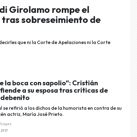
 di Girolamo rompe el
z tras sobreseimiento de
decirles que ni la Corte de Apelaciones ni la Corte
"
e la boca con sapolio”: Cristián
ende a su esposa tras críticas de
ldebenito
l se refirió a los dichos de la humorista en contra de su
én actriz, María José Prieto.
 Sayes
21:17