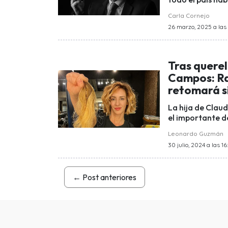
Carla Cornejo
26 marzo, 2025 a las 
Tras querel
Campos: Ra
retomará si
La hija de Claud
el importante d
Leonardo Guzmán
30 julio, 2024 a las 16
←
Post anteriores