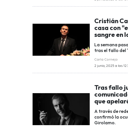
Cristián C
casa con "
sangre en l
La semana pasad
tras el fallo d
Carla Cornejo
2 junio, 2025 a las 12:
Tras fallo 
comunicado 
que apelará
A través de rede
confirmó la ocur
Girolamo.