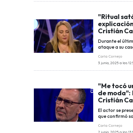
"Ritual sat
explicación
Cristián C
Durante el últim
ataque a su cas
Carla Cornejo
3 junio, 2025 a las 12
"Me tocó u
de moda": 
Cristián C
El actor se pres
que confirmó so
Carla Cornejo
2 junio, 2025 a las 13: