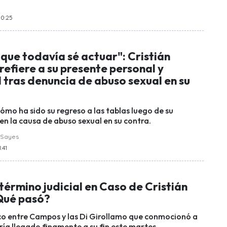
10:25
que todavía sé actuar": Cristián
efiere a su presente personal y
 tras denuncia de abuso sexual en su
cómo ha sido su regreso a las tablas luego de su
en la causa de abuso sexual en su contra.
 Sayes
:41
érmino judicial en Caso de Cristián
Qué pasó?
co entre Campos y las Di Girollamo que conmocionó a
ría llegado finamente a su fin este martes.