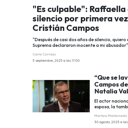
"Es culpable": Raffaella
silencio por primera ve
Cristián Campos
"Después de casi dos años de silencio, quiero 
Suprema declararon inocente a mi abusador
Carla Cornejo
5 septiembre, 2025 a las 17:00
“Que se lav
Campos defi
Natalia Va
El actor naciona
esposa, la tambi
Maritza Maldonado
30 agosto, 2025 a las 