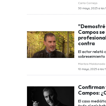
Carla Cornejo
30 mayo, 2025 a las 
"Demostré 
Campos se r
profesional
contra
El actor relató 
sobreseimiento 
Maritza Maldonado
10 mayo, 2025 a las 11
Confirman t
Campos: ¿
El caso mediáti
todo el país hab