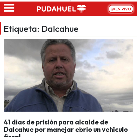
Skip to main content
EN VIVO
Etiqueta:
Dalcahue
41 días de prisión para alcalde de
Dalcahue por manejar ebrio un vehículo
fiscal