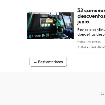
32 comunas
descuentos
junio
Revisa a contin
donde hay desc
Katherine Torres
2 junio, 2026 a las 13
←
Post anteriores
Co