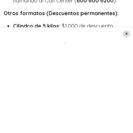
llamando al Call Center (
600 600 6200
).
Otros formatos (Descuentos permanentes):
Cilindro de 5 kilos:
$1.000 de descuento.
Cilindro de 11 kilos y 11 Plus:
$3.000 de
descuento.
Cilindro de 45 kilos:
$5.000 de descuento.
Si utilizas la aplicación
LipiApp
para concretar la
compra de cualquiera de estos formatos
permanentes (5, 11 o 45 kg), se sumarán de
manera automática
$500 adicionales
de rebaja.