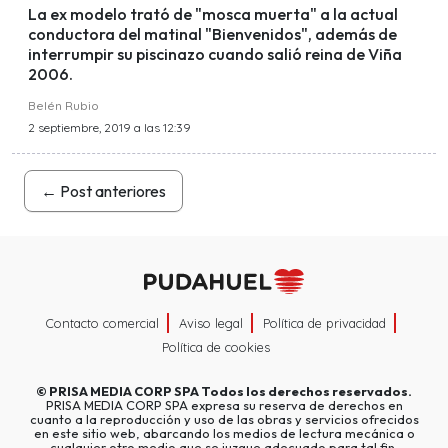
La ex modelo trató de "mosca muerta" a la actual
conductora del matinal "Bienvenidos", además de
interrumpir su piscinazo cuando salió reina de Viña
2006.
Belén Rubio
2 septiembre, 2019 a las 12:39
←
Post anteriores
Contacto comercial
Aviso legal
Política de privacidad
Política de cookies
©
PRISA MEDIA CORP SPA
Todos los derechos reservados.
PRISA MEDIA CORP SPA expresa su reserva de derechos en
cuanto a la reproducción y uso de las obras y servicios ofrecidos
en este sitio web, abarcando los medios de lectura mecánica o
cualquier otro medio que se juzgue adecuado para tal fin.