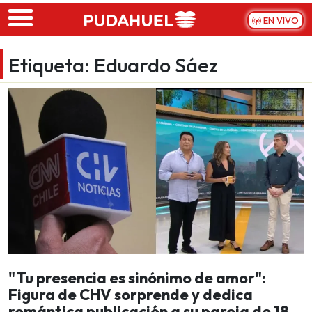
Skip to main content
EN VIVO
Etiqueta:
Eduardo Sáez
"Tu presencia es sinónimo de amor":
Figura de CHV sorprende y dedica
romántica publicación a su pareja de 18