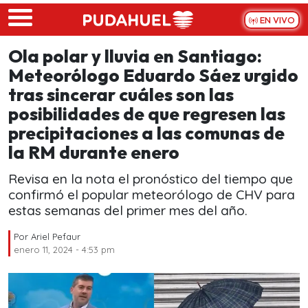
Skip to main content
EN VIVO
Ola polar y lluvia en Santiago:
Meteorólogo Eduardo Sáez urgido
tras sincerar cuáles son las
posibilidades de que regresen las
precipitaciones a las comunas de
la RM durante enero
Revisa en la nota el pronóstico del tiempo que
confirmó el popular meteorólogo de CHV para
estas semanas del primer mes del año.
Por
Ariel Pefaur
enero 11, 2024 - 4:53 pm