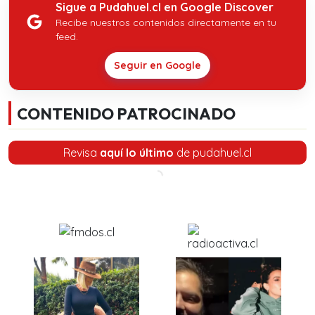
Sigue a Pudahuel.cl en Google Discover
Recibe nuestros contenidos directamente en tu
feed.
Seguir en Google
CONTENIDO PATROCINADO
Revisa
aquí lo último
de pudahuel.cl