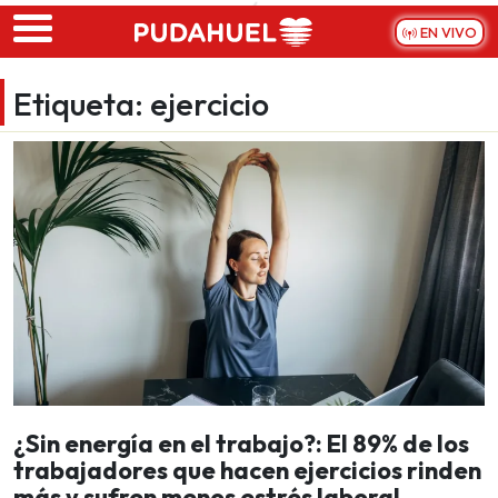
Skip to main content
EN VIVO
Etiqueta:
ejercicio
¿Sin energía en el trabajo?: El 89% de los
trabajadores que hacen ejercicios rinden
más y sufren menos estrés laboral