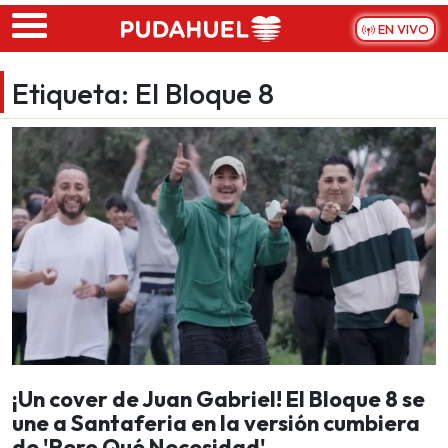
Skip to main content
EN VIVO
Etiqueta:
El Bloque 8
¡Un cover de Juan Gabriel! El Bloque 8 se
une a Santaferia en la versión cumbiera
de 'Pero Qué Necesidad'