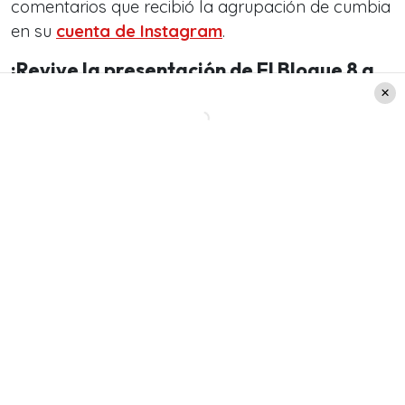
comentarios que recibió la agrupación de cumbia
en su
cuenta de Instagram
.
¡Revive la presentación de El Bloque 8 a
continuación!
https://youtu.be/297MBpqD0fo?t=12132
Lee también: Lucho Jara sacó aplausos con su
participación en los Premios MUSA 2022 y dejó
un poderoso mensaje