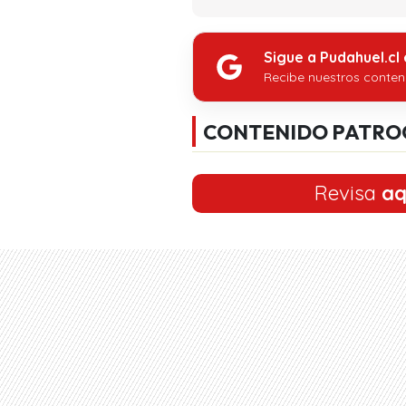
Sigue a Pudahuel.cl
Recibe nuestros conten
CONTENIDO PATRO
Revisa
aq