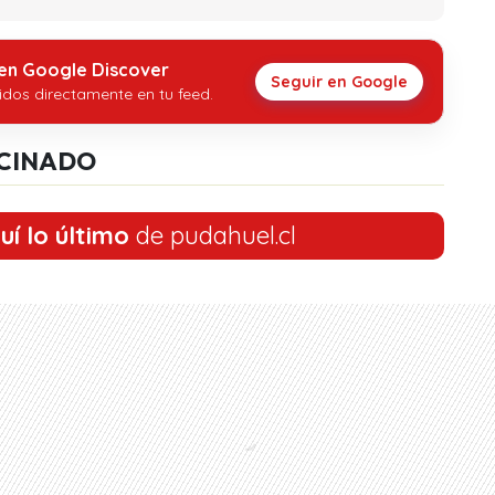
 en Google Discover
Seguir en Google
idos directamente en tu feed.
CINADO
uí lo último
de pudahuel.cl