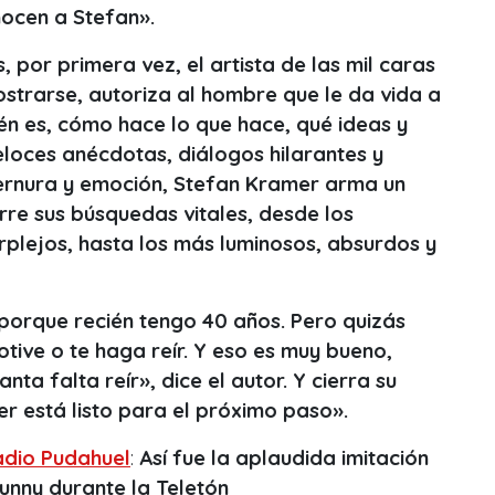
nocen a Stefan».
 por primera vez, el artista de las mil caras
strarse, autoriza al hombre que le da vida a
uién es, cómo hace lo que hace, qué ideas y
eloces anécdotas, diálogos hilarantes y
ernura y emoción, Stefan Kramer arma un
rre sus búsquedas vitales, desde los
lejos, hasta los más luminosos, absurdos y
 porque recién tengo 40 años. Pero quizás
motive o te haga reír. Y eso es muy bueno,
ta falta reír», dice el autor. Y cierra su
er está listo para el próximo paso».
adio Pudahuel
:
Así fue la aplaudida imitación
nny durante la Teletón