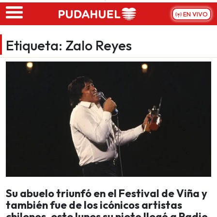
Skip to main content
EN VIVO
Etiqueta:
Zalo Reyes
Su abuelo triunfó en el Festival de Viña y
también fue de los icónicos artistas
chilenos, este lunes su nieto llegó a Radio