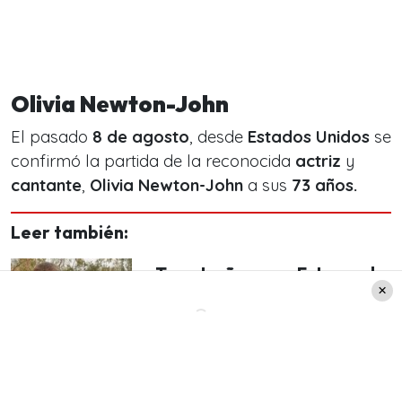
Olivia Newton-John
El pasado
8 de agosto
, desde
Estados Unidos
se
confirmó la partida de la reconocida
actriz
y
cantante
,
Olivia Newton-John
a sus
73 años.
Leer también:
«Te extrañamos»: Este es el
emotivo mensaje que
escribió Cristian Arriagada a
Javiera Suárez por su
cumpleaños