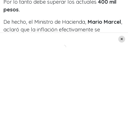
Por lo tanto debe superar los actuales
400 mil
pesos.
De hecho, el Ministro de Hacienda,
Mario Marcel
,
aclaró que la inflación efectivamente se
encuentra
“sobre las nubes” y más de lo
esperado en ese “7%”, ya que la cifra hasta el
mes de noviembre es de un 12.5%.