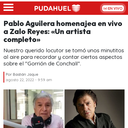
Skip to main content
EN VIVO
Pablo Aguilera homenajea en vivo
a Zalo Reyes: «Un artista
completo»
Nuestro querido locutor se tomó unos minutitos
al aire para recordar y contar ciertos aspectos
sobre el "Gorrión de Conchalí".
Por
Bastián Jaque
agosto 22, 2022 - 9:59 am