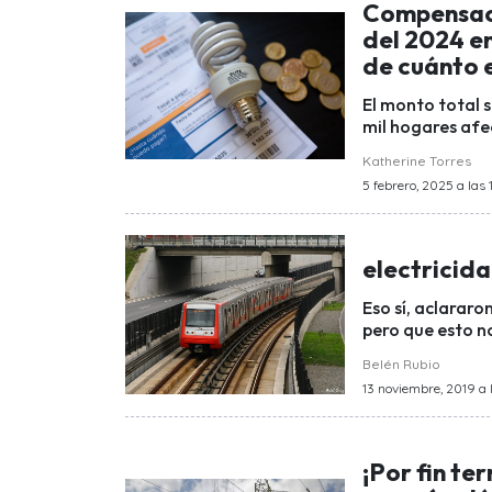
Compensaci
del 2024 en
de cuánto 
El monto total s
mil hogares afe
Katherine Torres
5 febrero, 2025 a las 
electricida
Eso sí, aclarar
pero que esto no
Belén Rubio
13 noviembre, 2019 a l
¡Por fin te