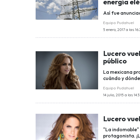
energía elé
Así fue anuncia
Equipo Pudahuel
5 enero, 2017 a las 16
Lucero vuel
público
La mexicana pro
cuándo y dónde 
Equipo Pudahuel
14 julio, 2015 a las 14:
Lucero vuel
"La indomable" 
protagonista. ¡