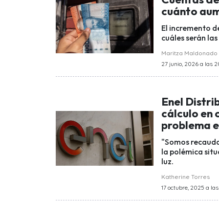
cuánto aum
El incremento de
cuáles serán las
Maritza Maldonado
27 junio, 2026 a las 2
Enel Distri
cálculo en 
problema es
"Somos recaudad
la polémica sit
luz.
Katherine Torres
17 octubre, 2025 a las