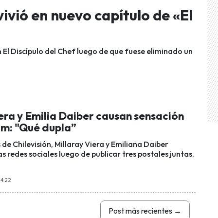
ivió en nuevo capítulo de «El
en El Discípulo del Chef luego de que fuese eliminado un
era y Emilia Daiber causan sensación
am: "Qué dupla”
e Chilevisión, Millaray Viera y Emiliana Daiber
s redes sociales luego de publicar tres postales juntas.
14:22
Post más recientes
→