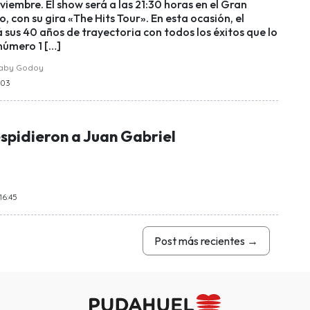
iembre. El show será a las 21:30 horas en el Gran
, con su gira «The Hits Tour». En esta ocasión, el
 sus 40 años de trayectoria con todos los éxitos que lo
número 1 […]
raby Godoy
:03
spidieron a Juan Gabriel
16:45
Post más recientes
→