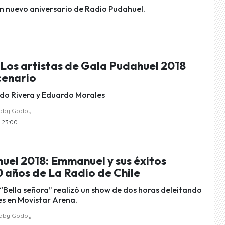
un nuevo aniversario de Radio Pudahuel.
os artistas de Gala Pudahuel 2018
cenario
rdo Rivera y Eduardo Morales
raby Godoy
s 23:00
uel 2018: Emmanuel y sus éxitos
0 años de La Radio de Chile
 “Bella señora” realizó un show de dos horas deleitando
tes en Movistar Arena.
raby Godoy