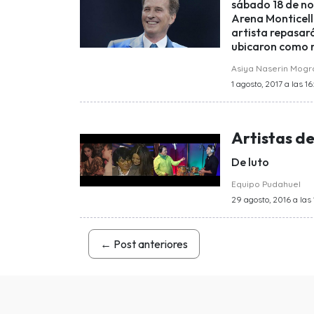
sábado 18 de nov
Arena Monticello
artista repasará
ubicaron como 
Asiya Naserin Mog
1 agosto, 2017 a las 16
Artistas de
De luto
Equipo Pudahuel
29 agosto, 2016 a las 
←
Post anteriores