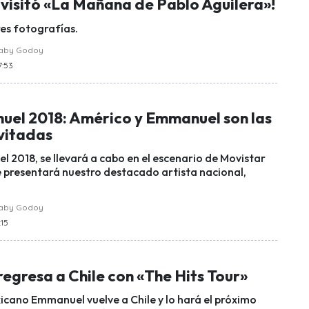
visitó «La Mañana de Pablo Aguilera»!
res fotografías.
raby Godoy
7:53
uel 2018: Américo y Emmanuel son las
nvitadas
l 2018, se llevará a cabo en el escenario de Movistar
 presentará nuestro destacado artista nacional,
raby Godoy
:15
egresa a Chile con «The Hits Tour»
icano Emmanuel vuelve a Chile y lo hará el próximo