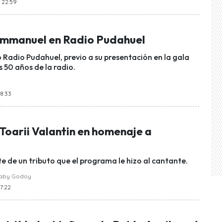
s 22:59
Emmanuel en Radio Pudahuel
 Radio Pudahuel, previo a su presentación en la gala
s 50 años de la radio.
18:33
 Toarii Valantin en homenaje a
te de un tributo que el programa le hizo al cantante.
raby Godoy
17:22