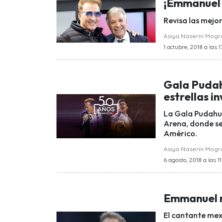
¡Emmanuel 
Revisa las mejo
Asiya Naserin Mog
1 octubre, 2018 a las 1
Gala Pudah
estrellas i
La Gala Pudahue
Arena, donde se
Américo.
Asiya Naserin Mog
6 agosto, 2018 a las 11
Emmanuel r
El cantante mex