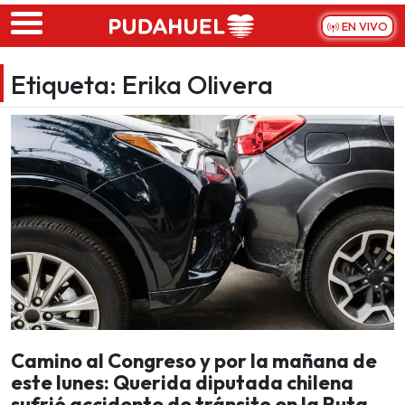
Skip to main content
EN VIVO
Etiqueta:
Erika Olivera
Camino al Congreso y por la mañana de
este lunes: Querida diputada chilena
sufrió accidente de tránsito en la Ruta