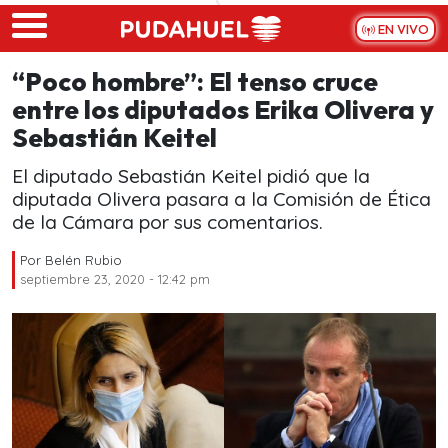
Skip to main content
EN VIVO
“Poco hombre”: El tenso cruce
entre los diputados Erika Olivera y
Sebastián Keitel
El diputado Sebastián Keitel pidió que la
diputada Olivera pasara a la Comisión de Ética
de la Cámara por sus comentarios.
Por
Belén Rubio
septiembre 23, 2020 - 12:42 pm