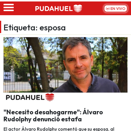
Skip to main content
EN VIVO
Etiqueta:
esposa
"Necesito desahogarme": Álvaro
Rudolphy denunció estafa
El actor Álvaro Rudolphy comentó que su esposa, al