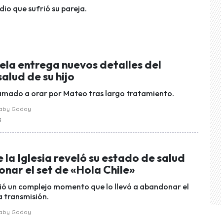
dio que sufrió su pareja.
ela entrega nuevos detalles del
alud de su hijo
llamado a orar por Mateo tras largo tratamiento.
raby Godoy
3
la Iglesia reveló su estado de salud
nar el set de «Hola Chile»
vió un complejo momento que lo llevó a abandonar el
a transmisión.
raby Godoy