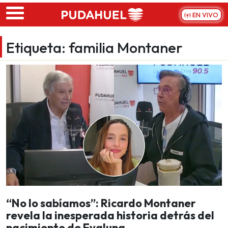
Skip to main content
EN VIVO
Etiqueta:
familia Montaner
“No lo sabíamos”: Ricardo Montaner
revela la inesperada historia detrás del
nacimiento de Evaluna