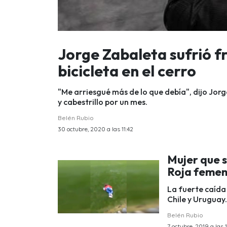
Jorge Zabaleta sufrió f
bicicleta en el cerro
"Me arriesgué más de lo que debía", dijo Jor
y cabestrillo por un mes.
Belén Rubio
30 octubre, 2020 a las 11:42
Mujer que s
Roja femeni
La fuerte caída
Chile y Uruguay.
Belén Rubio
7 octubre, 2019 a las 1