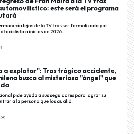
regreso de Fran Maira a la TV tras
automovilístico: este será el programa
utará
ermanecía lejos de la TV tras ser formalizada por
tociclista a inicios de 2026.
24
a a explotar": Tras trágico accidente,
ilena busca al misterioso "ángel" que
ida
ional pide ayuda a sus seguidores para lograr su
rar a la persona que los auxilió.
0:50