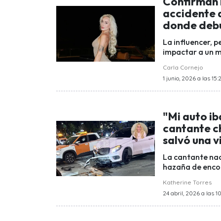
Confirman 
accidente 
donde deb
La influencer, p
impactar a un mo
Carla Cornejo
1 junio, 2026 a las 15:
"Mi auto ib
cantante ch
salvó una v
La cantante nac
hazaña de encont
Katherine Torres
24 abril, 2026 a las 1