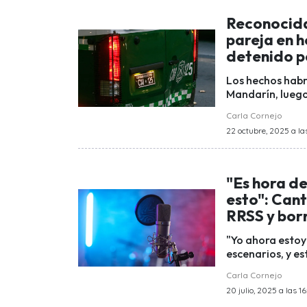
Reconocida
pareja en h
detenido p
Los hechos habrí
Mandarín, luego
Carla Cornejo
22 octubre, 2025 a las
"Es hora d
esto": Can
RRSS y borr
"Yo ahora estoy 
escenarios, y es
Carla Cornejo
20 julio, 2025 a las 1