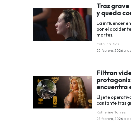
Tras grave
y queda co
La influencer e
por el accident
martes.
Catalina Díaz
25 febrero, 2026 a las
Filtran vid
protagoniz
encuentra 
El jefe operati
cantante tras gr
Katherine Torres
25 febrero, 2026 a las