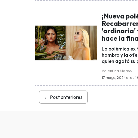
¡Nueva polé
Recabarren
'ordinaria'
hace la fin
La polémica ex M
hombro y la ofe
quien agotó su 
Valentina Maass
17 mayo, 2024 a las 16
←
Post anteriores