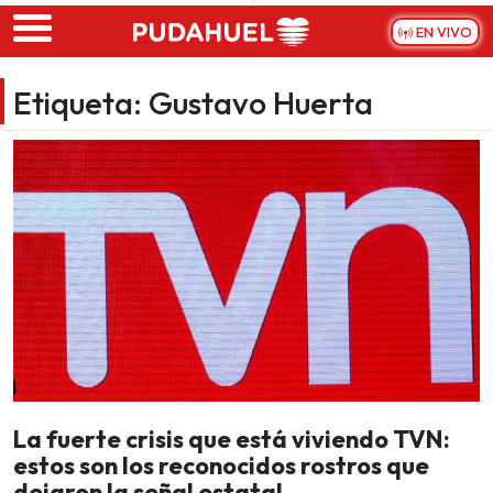
Skip to main content
EN VIVO
Etiqueta:
Gustavo Huerta
La fuerte crisis que está viviendo TVN:
estos son los reconocidos rostros que
dejaron la señal estatal