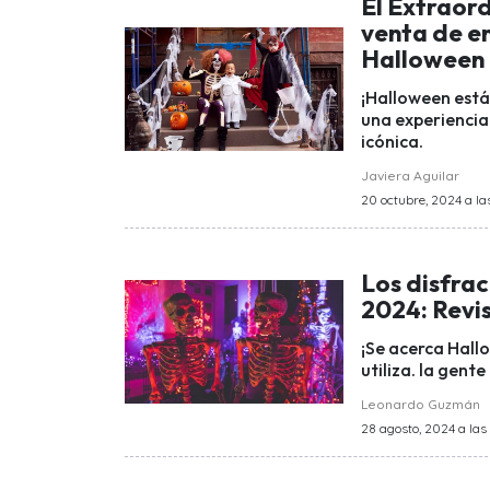
El Extraord
venta de e
Halloween
¡Halloween está 
una experiencia 
icónica.
Javiera Aguilar
20 octubre, 2024 a las
Los disfra
2024: Revis
¡Se acerca Hall
utiliza. la gent
Leonardo Guzmán
28 agosto, 2024 a las 