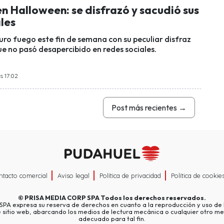
n Halloween: se disfrazó y sacudió sus
les
ro fuego este fin de semana con su peculiar disfraz
e no pasó desapercibido en redes sociales.
s 17:02
Post más recientes
→
ntacto comercial
Aviso legal
Política de privacidad
Política de cookie
©
PRISA MEDIA CORP SPA
Todos los derechos reservados.
A expresa su reserva de derechos en cuanto a la reproducción y uso de l
e sitio web, abarcando los medios de lectura mecánica o cualquier otro me
adecuado para tal fin.