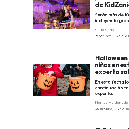
de KidZani
Serán más de 10
incluyendo gran
Carla Cornejo
15 octubre, 2025 a las
Halloween 
niños en e
experta sob
En esta fecha l
continuación te
experta.
Maritza Maldonado
30 octubre, 2024 a la