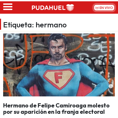
Skip to main content
EN VIVO
Etiqueta:
hermano
Hermano de Felipe Camiroaga molesto
por su aparición en la franja electoral