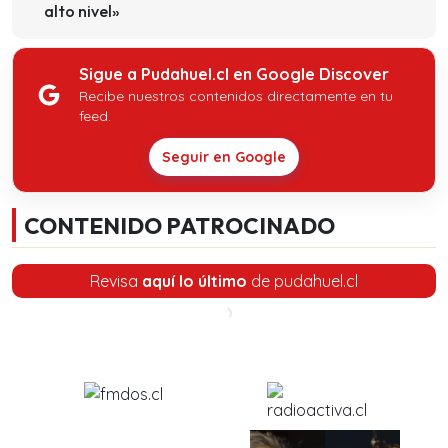
alto nivel»
Sigue a Pudahuel.cl en Google Discover
Recibe nuestros contenidos directamente en tu
feed.
Seguir en Google
CONTENIDO PATROCINADO
Revisa
aquí lo último
de pudahuel.cl