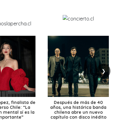
❯
ez, finalista de
Después de más de 40
Ante 
erso Chile: “La
años, una histórica banda
petr
 mental sí es la
chilena abre un nuevo
precio
mportante”
capítulo con disco inédito