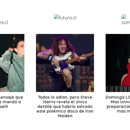
mensaje que
Todos lo odian, pero Steve
Dominga Lóp
le mandó a
Harris revela el único
Miss Univ
elli
detalle que habría salvado
preparación
este polémico disco de Iron
más i
Maiden