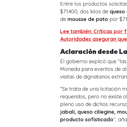
Entre los productos solici
$71.400, dos kilos de
queso 
de
mousse de pato
por $71
Lee también: Críticas por 
Autoridades aseguran que
Aclaración desde L
El gobierno explicó que “l
Moneda para eventos de alt
visitas de dignatarios extran
“Se trata de una licitación
requeridos, pero no existe 
pleno uso de dichos recurs
jabalí, queso ciliegine, mo
producto sofisticado
“, añ