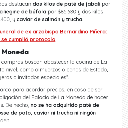
tados destacan
dos kilos de paté de jabalí
por
ciliegine de búfala
por $85.680 y dos kilos
.400, y
caviar de salmón y trucha
.
funeral de ex arzobispo Bernardino Piñera:
 se cumplió protocolo
a Moneda
as compras buscan abastecer la cocina de La
o nivel, como almuerzos o cenas de Estado,
jeros o invitados especiales”.
 marco para acordar precios, en caso de ser
obligación del Palacio de La Moneda de hacer
os. De hecho,
no se ha adquirido paté de
usse de pato, caviar ni trucha ni ningún
aden.