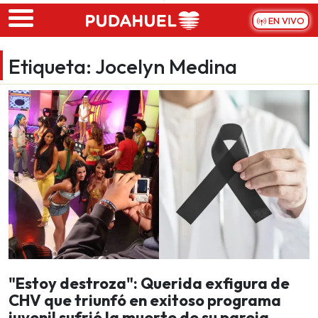
Skip to main content
EN VIVO
Etiqueta:
Jocelyn Medina
"Estoy destroza": Querida exfigura de
CHV que triunfó en exitoso programa
juvenil sufrió la muerte de su pareja