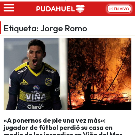
Skip to main content
EN VIVO
Etiqueta:
Jorge Romo
«A ponernos de pie una vez más»:
jugador de fútbol perdió su casa en
medio de los incendios en Viña del Mar