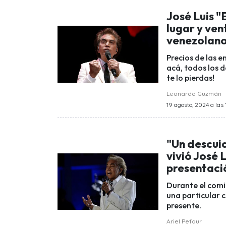
José Luis "
lugar y ven
venezolan
Precios de las 
acá, todos los 
te lo pierdas!
Leonardo Guzmán
19 agosto, 2024 a las 
"Un descuid
vivió José 
presentaci
Durante el comi
una particular 
presente.
Ariel Pefaur