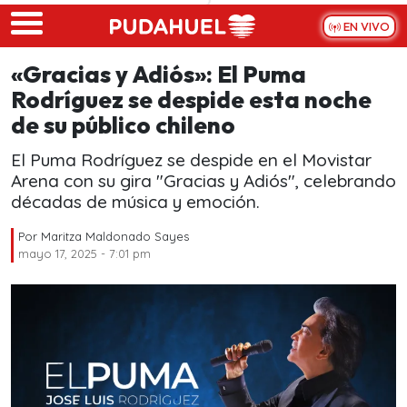
Skip to main content
EN VIVO
«Gracias y Adiós»: El Puma
Rodríguez se despide esta noche
de su público chileno
El Puma Rodríguez se despide en el Movistar
Arena con su gira "Gracias y Adiós", celebrando
décadas de música y emoción.
Por
Maritza Maldonado Sayes
mayo 17, 2025 - 7:01 pm