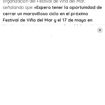
organización del Festival de Viña del Mar,
señalando que:
«Espero tener la oportunidad de
cerrar un maravilloso ciclo en el próximo
Festival de Viña del Mar y el 17 de mayo en
Movistar Arena. Los veo a todos ahí. Su amigo
de siempre, José Luis Rodríguez ‘El Puma'»
.
Leer también:
Desbordante y magnética:
Gloria Trevi conquistó el
Movistar Arena en su tour
2025
Su relación con Radio Pudahuel