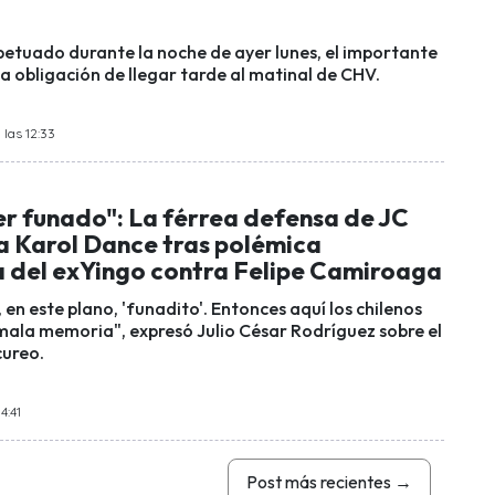
rpetuado durante la noche de ayer lunes, el importante
 la obligación de llegar tarde al matinal de CHV.
 las 12:33
er funado": La férrea defensa de JC
a Karol Dance tras polémica
 del exYingo contra Felipe Camiroaga
, en este plano, 'funadito'. Entonces aquí los chilenos
ala memoria", expresó Julio César Rodríguez sobre el
cureo.
4:41
Post más recientes
→