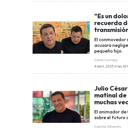
"Es un dolo
recuerda de
transmisió
El conmovedor 
acusara neglige
pequeño hijo.
Carla Cornejo
4 abril, 2025 a las 16:
Julio César
matinal de 
muchas vece
El animador de 
sobre el futuro 
Camila Olivares