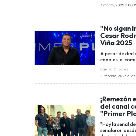
3 marzo, 2025 a las 1
"No sigan i
Cesar Rodrí
Viña 2025
A pesar de decla
canales, el com
Camila Olivares
21 febrero, 2025 a las
¡Remezón e
del canal 
"Primer Pl
"Hoy la señal d
señalaron desde