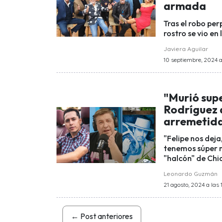
armada
Tras el robo pe
rostro se vio en
Javiera Aguilar
10 septiembre, 2024 a
"Murió sup
Rodríguez 
arremetida
"Felipe nos deja
tenemos súper m
"halcón" de Chi
Leonardo Guzmán
21 agosto, 2024 a las 1
←
Post anteriores