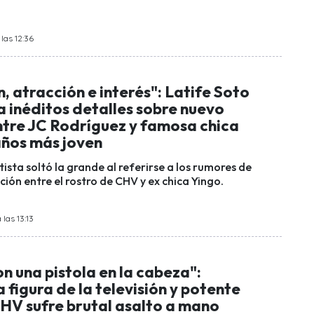
las 12:36
, atracción e interés": Latife Soto
a inéditos detalles sobre nuevo
tre JC Rodríguez y famosa chica
años más joven
sta soltó la grande al referirse a los rumores de
ción entre el rostro de CHV y ex chica Yingo.
las 13:13
n una pistola en la cabeza":
figura de la televisión y potente
CHV sufre brutal asalto a mano