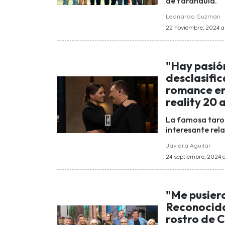
de farándula.
Leonardo Guzmán
22 noviembre, 2024 a 
"Hay pasión
desclasific
romance en
reality 20 
La famosa taroti
interesante rela
Javiera Aguilar
24 septiembre, 2024 a 
"Me pusiero
Reconocida 
rostro de 