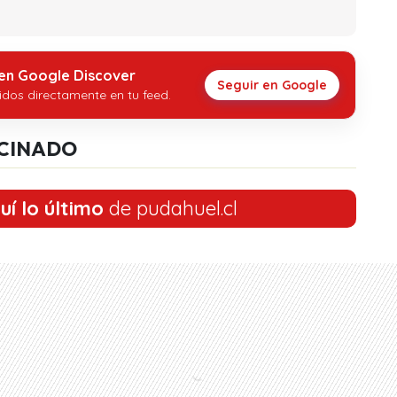
 en Google Discover
Seguir en Google
idos directamente en tu feed.
CINADO
uí lo último
de pudahuel.cl