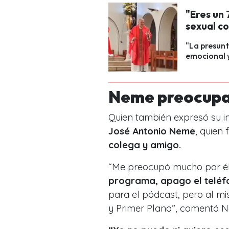
"Eres un 
sexual co
"La presunt
emocional y
Neme preocup
Quien también expresó su in
José Antonio Neme
, quien 
colega y amigo.
“Me preocupó mucho por é
programa, apago el teléfo
para el pódcast, pero al mi
y Primer Plano”, comentó 