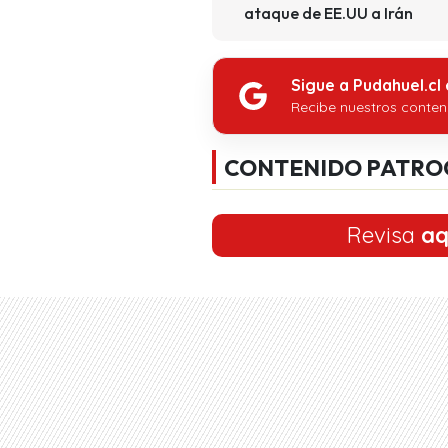
ataque de EE.UU a Irán
Sigue a Pudahuel.cl
Recibe nuestros conten
CONTENIDO PATRO
Revisa
aq