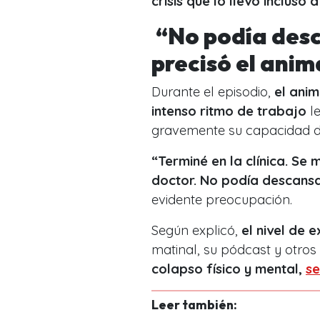
crisis que lo llevó incluso 
“No podía desc
precisó el anim
Durante el episodio,
el ani
intenso ritmo de trabajo
le
gravemente su capacidad de
“Terminé en la clínica. Se
doctor. No podía descansa
evidente preocupación.
Según explicó,
el nivel de 
matinal, su pódcast y otro
colapso físico y mental,
se
Leer también: