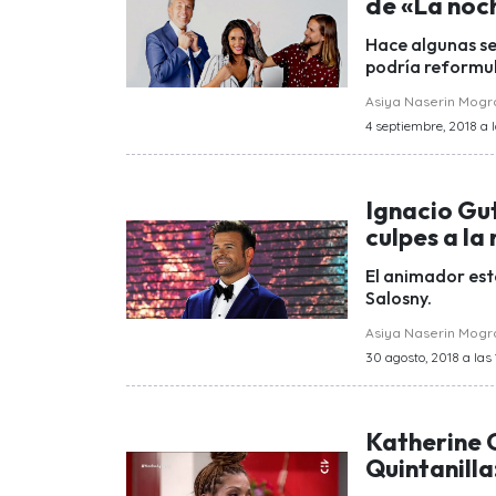
de «La noc
Hace algunas se
podría reformul
Asiya Naserin Mog
4 septiembre, 2018 a l
Ignacio Gu
culpes a la
El animador est
Salosny.
Asiya Naserin Mog
30 agosto, 2018 a las
Katherine 
Quintanilla