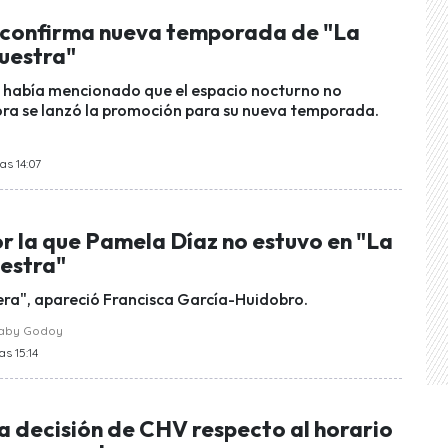
n confirma nueva temporada de "La
uestra"
 había mencionado que el espacio nocturno no
ra se lanzó la promoción para su nueva temporada.
as 14:07
r la que Pamela Díaz no estuvo en "La
uestra"
iera", apareció Francisca García-Huidobro.
raby Godoy
as 15:14
la decisión de CHV respecto al horario