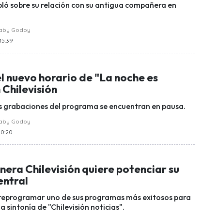
ló sobre su relación con su antigua compañera en
raby Godoy
 15:39
el nuevo horario de "La noche es
 Chilevisión
 grabaciones del programa se encuentran en pausa.
raby Godoy
10:20
era Chilevisión quiere potenciar su
entral
 reprogramar uno de sus programas más exitosos para
a sintonía de "Chilevisión noticias".