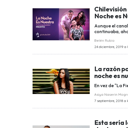
Chilevisió
Noche es N
Aunque el canal
continuaba, aho
Belén Rubio
24 diciembre, 2019 a l
La razón po
noche es n
En vez de "La F
Asiya Naserin Mog
7 septiembre, 2018 a l
Esta sería 