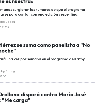
he es nuestra»
manas surgieron los rumores de que el programa
arse para contar con una edición vespertina.
raby Godoy
as 17:13
tiérrez se suma como panelista a "No
 noche"
ará una vez por semana en el programa de Kathy
raby Godoy
 12:05
Orellana disparó contra María José
: "Me carga"