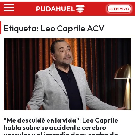
Skip to main content
EN VIVO
Etiqueta:
Leo Caprile ACV
"Me descuidé en la vida": Leo Caprile
habla sobre su accidente cerebro
vascular y el incendio de su centro de