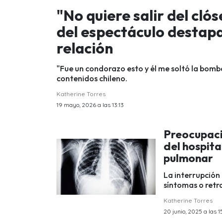
"No quiere salir del cló
del espectáculo destap
relación
"Fue un condorazo esto y él me soltó la bomb
contenidos chileno.
Katherine Torres
19 mayo, 2026 a las 13:13
Preocupació
del hospita
pulmonar
La interrupción
síntomas o retra
Katherine Torres
20 junio, 2025 a las 1