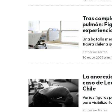
Tras compl
pulmón: Fig
experiencia
Una batalla ment
figura chilena 
Katherine Torres
30 mayo, 2025 a las 
La anorexia
caso de Leo
Chile
Varias figuras p
para visibilizar
Katherine Torres