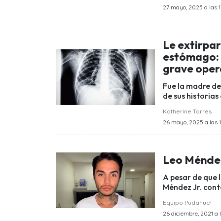
27 mayo, 2025 a las 1
Le extirpar
estómago: 
grave oper
Fue la madre de 
de sus historias
Katherine Torres
26 mayo, 2025 a las 
Leo Méndez 
A pesar de que l
Méndez Jr. conta
Equipo Pudahuel
26 diciembre, 2021 a 