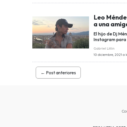
Leo Méndez
a una amig
El hijo de Dj Mé
Instagram para a
Gabriel Littin
10 diciembre, 2021 a l
←
Post anteriores
Co