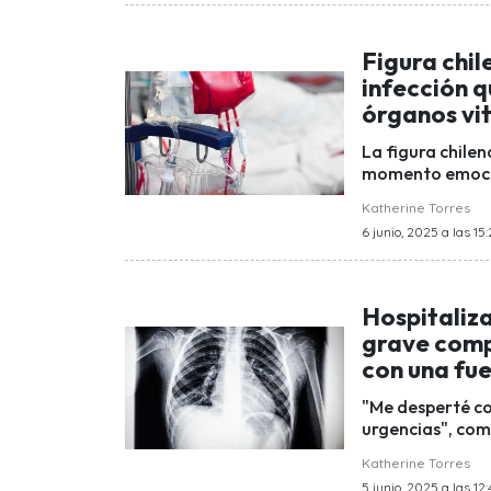
Figura chil
infección 
órganos vi
La figura chile
momento emocion
Katherine Torres
6 junio, 2025 a las 15:
Hospitaliza
grave comp
con una fue
"Me desperté con
urgencias", come
Katherine Torres
5 junio, 2025 a las 12: