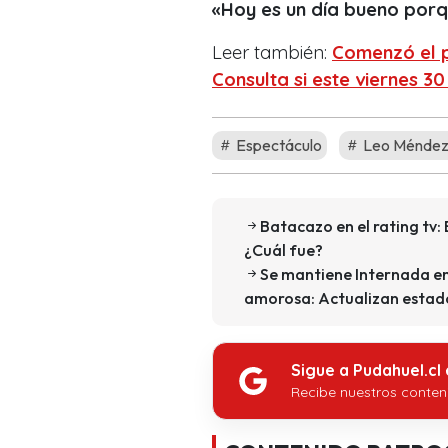
«Hoy es un día bueno porq
Leer también:
Comenzó el p
Consulta si este viernes 3
Espectáculo
Leo Méndez
Batacazo en el rating tv: 
¿Cuál fue?
Se mantiene Internada en 
amorosa: Actualizan estado
Sigue a Pudahuel.cl
Recibe nuestros conten