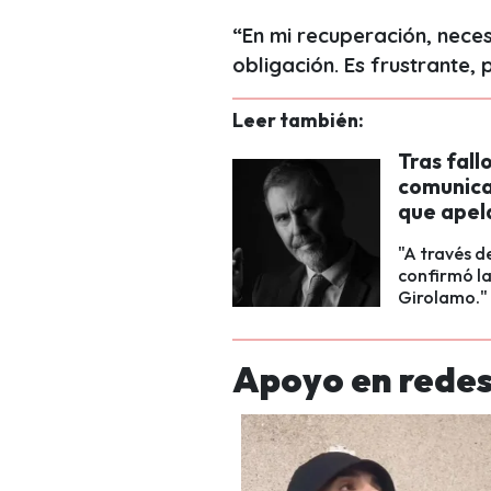
“En mi recuperación, nec
obligación. Es frustrante,
Leer también:
Tras fall
comunicad
que apela
"A través d
confirmó la
Girolamo."
Apoyo en redes