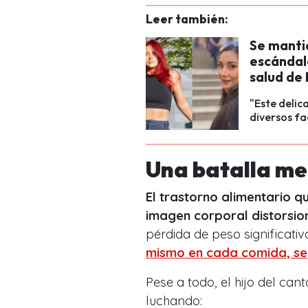
Leer también:
Se mantie
escándal
salud de
"Este delic
diversos fa
Una batalla men
El trastorno alimentario q
imagen corporal distorsi
pérdida de peso significativ
mismo en cada comida, seg
Pese a todo, el hijo del ca
luchando: