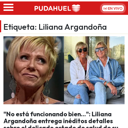
Skip to main content
EN VIVO
Etiqueta:
Liliana Argandoña
"No está funcionando bien...": Liliana
Argandoña entrega inéditos detalles
sobre el delicado estado de salud de su