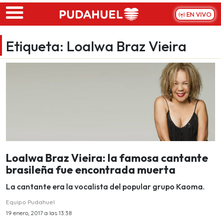
Skip to main content
EN VIVO
Etiqueta:
Loalwa Braz Vieira
Loalwa Braz Vieira: la famosa cantante
brasileña fue encontrada muerta
La cantante era la vocalista del popular grupo Kaoma.
Equipo Pudahuel
19 enero, 2017 a las 13:38