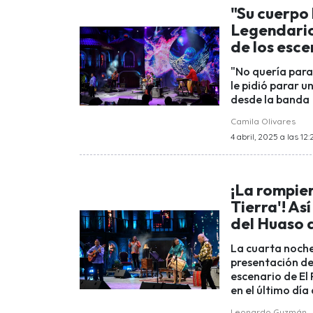
"Su cuerpo 
Legendario
de los esce
"No quería para
le pidió parar u
desde la banda
Camila Olivares
4 abril, 2025 a las 12:
¡La rompier
Tierra'! Así
del Huaso 
La cuarta noche
presentación de 
escenario de El 
en el último día
Leonardo Guzmán