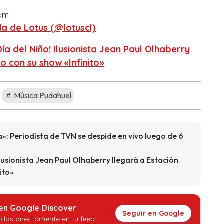
ram
a de Lotus (@lotuscl)
a del Niño! Ilusionista Jean Paul Olhaberry
o con su show «Infinito»
Música Pudahuel
a»: Periodista de TVN se despide en vivo luego de 6
lusionista Jean Paul Olhaberry llegará a Estación
ito»
 en Google Discover
Seguir en Google
idos directamente en tu feed.