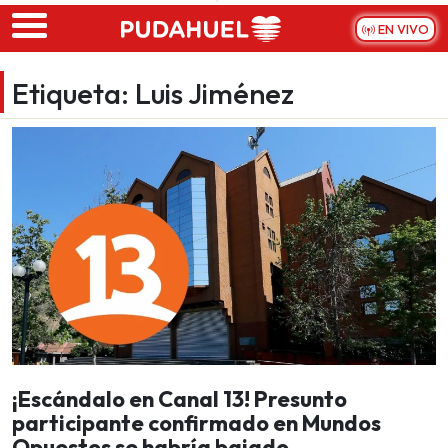
Skip to main content
EN VIVO
Etiqueta:
Luis Jiménez
¡Escándalo en Canal 13! Presunto
participante confirmado en Mundos
Opuestos se habría bajado